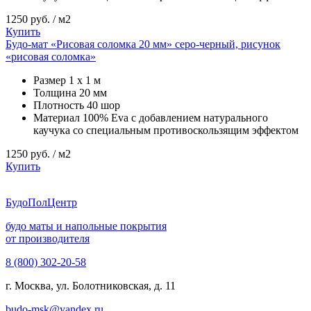
1250
руб. / м2
Купить
Будо-мат «Рисовая соломка 20 мм» серо-черный, рисунок
«рисовая соломка»
Размер
1 х 1 м
Толщина
20 мм
Плотность
40 шор
Материал
100% Eva с добавлением натурального
каучука со специальным противоскользящим эффектом
1250
руб. / м2
Купить
Будо
ПолЦентр
будо маты и напольные покрытия
от производителя
8 (800) 302-20-58
г. Москва, ул. Болотниковская, д. 11
budo-msk@yandex.ru