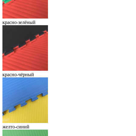
красно-зелёный
красно-чёрный
желто-синий