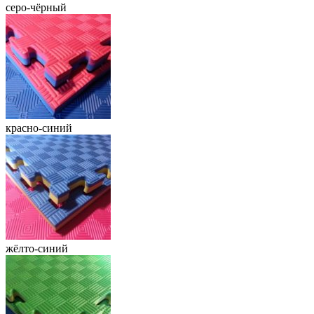
серо-чёрный
красно-синий
жёлто-синий