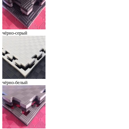
чёрно-серый
чёрно-белый