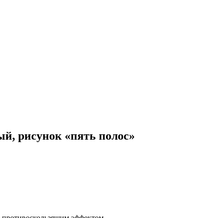
ый, рисунок «пять полос»
м противоскользящим эффектом