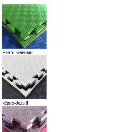
жёлто-зелёный
чёрно-белый