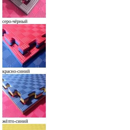
серо-чёрный
красно-синий
жёлто-синий