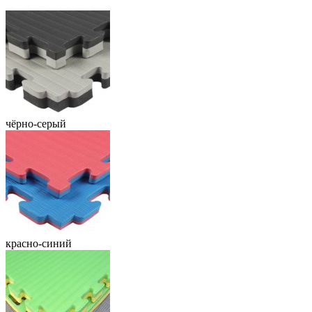
чёрно-серый
красно-синий