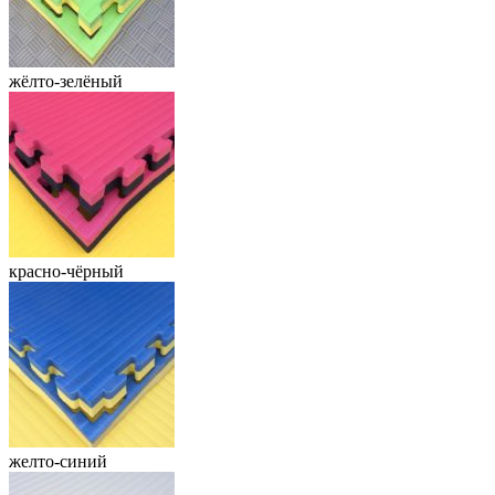
жёлто-зелёный
красно-чёрный
желто-синий