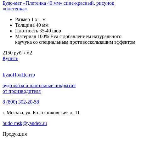
Будо-мат «Плетенка 40 мм» сине-красный, рисунок
«плетенка»
Размер
1 х 1 м
Толщина
40 мм
Плотность
35-40 шор
Материал
100% Eva с добавлением натурального
каучука со специальным противоскользящим эффектом
2150
руб. / м2
Купить
Будо
ПолЦентр
будо маты и напольные покрытия
от производителя
8 (800) 302-20-58
г. Москва, ул. Болотниковская, д. 11
budo-msk@yandex.ru
Продукция