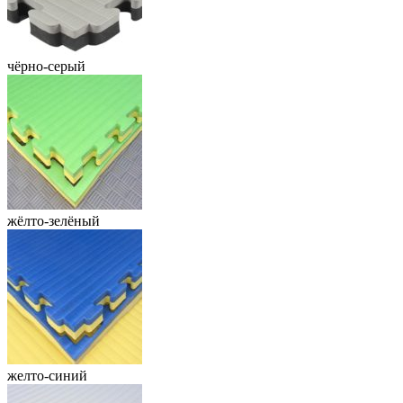
чёрно-серый
жёлто-зелёный
желто-синий