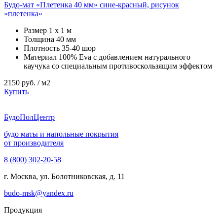
Будо-мат «Плетенка 40 мм» сине-красный, рисунок
«плетенка»
Размер
1 х 1 м
Толщина
40 мм
Плотность
35-40 шор
Материал
100% Eva с добавлением натурального
каучука со специальным противоскользящим эффектом
2150
руб. / м2
Купить
Будо
ПолЦентр
будо маты и напольные покрытия
от производителя
8 (800) 302-20-58
г. Москва, ул. Болотниковская, д. 11
budo-msk@yandex.ru
Продукция